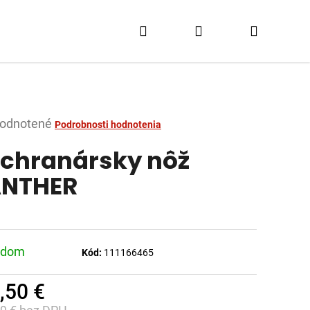
Hľadať
Prihlásenie
Nákupn
košík
merné
odnotené
Podrobnosti hodnotenia
tenie
chranársky nôž
ktu
ANTHER
dičiek.
adom
Kód:
111166465
,50 €