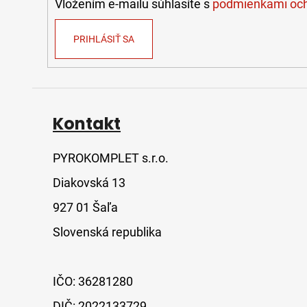
e
Vložením e-mailu súhlasíte s
podmienkami och
PRIHLÁSIŤ SA
Kontakt
PYROKOMPLET s.r.o.
Diakovská 13
927 01 Šaľa
Slovenská republika
IČO: 36281280
DIČ: 2022133729