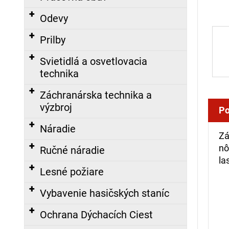
á
Odevy
j
s
Prilby
ť
Svietidlá a osvetlovacia
?
technika
Záchranárska technika a
výzbroj
Po
HĽADAŤ
Náradie
Zá
nô
Ručné náradie
la
O
Lesné požiare
d
p
Vybavenie hasičských staníc
o
r
Ochrana Dýchacích Ciest
ú