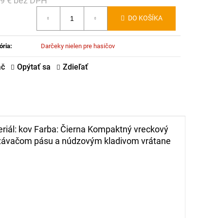
79 € bez DPH
notková
DO KOŠÍKA
:
ória
:
Darčeky nielen pre hasičov
ač
Opýtať sa
Zdieľať
riál: kov
Farba: Čierna
Kompaktný vreckový
rezávačom pásu a núdzovým kladivom vrátane