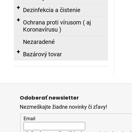
€
Dezinfekcia a čistenie
FIREWARRIOR
RED
Ochrana proti vírusom ( aj
-
Koronavírusu )
ĽAHKÝ
ZÁSAHOVÝ
ODEV
Nezaradené
-
NOMEX®
Bazárový tovar
COMFORT
479,00
€
Z
á
Odoberať newsletter
p
Nezmeškajte žiadne novinky či zľavy!
ä
t
Email
i