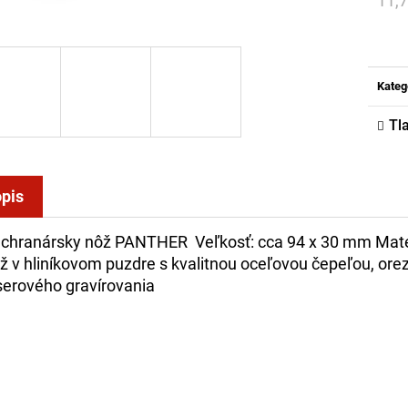
11,
Jed
cena
Kateg
Tl
pis
chranársky nôž PANTHER
Veľkosť: cca 94 x 30 mm
Mate
ž v hliníkovom puzdre s kvalitnou oceľovou čepeľou, o
serového gravírovania