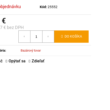
objednávku
Kód:
25552
 €
17 € bez DPH
notková
DO KOŠÍKA
:
ória
:
Bazárový tovar
ač
Opýtať sa
Zdieľať