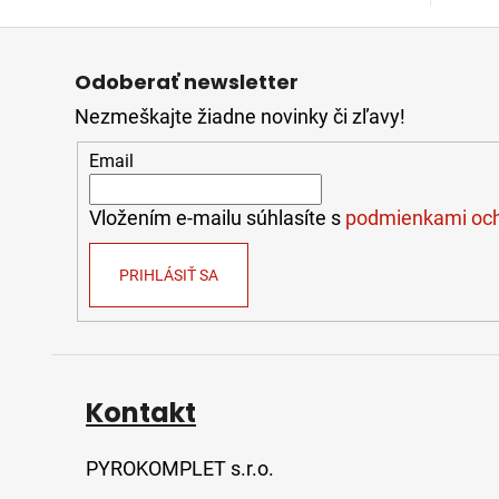
129,70
Z
€
á
Odoberať newsletter
p
ZÁSAHOVÁ
Nezmeškajte žiadne novinky či zľavy!
ä
HADICA
t
B75
Email
TECHNOLEN
i
SUPER
e
S
Vložením e-mailu súhlasíte s
podmienkami och
POLOSPOJKAMI
AL,
20M
PRIHLÁSIŤ SA
191,78
€
Kontakt
PYROKOMPLET s.r.o.