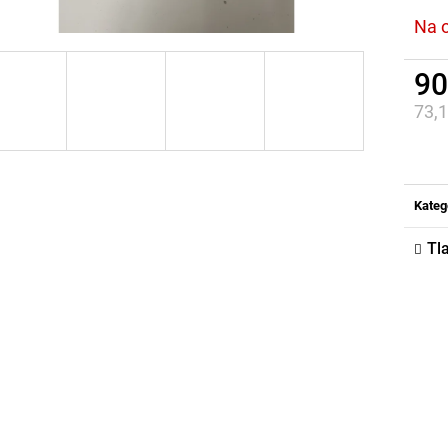
Na 
90
73,
Jed
cena
Kateg
Tl