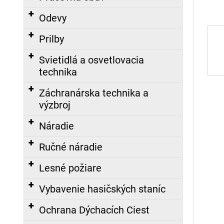
á
Odevy
j
s
Prilby
ť
Svietidlá a osvetlovacia
?
technika
Záchranárska technika a
výzbroj
HĽADAŤ
Náradie
Ručné náradie
O
Lesné požiare
d
p
Vybavenie hasičských staníc
o
r
Ochrana Dýchacích Ciest
ú