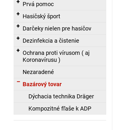
č
Prvá pomoc
a
m
Hasičský šport
e
Darčeky nielen pre hasičov
Dezinfekcia a čistenie
POLOMASKA
S-
Ochrana proti vírusom ( aj
97,
Koronavírusu )
SILIKONOVÁ
35,67
Nezaradené
€
Bazárový tovar
ZÁSAHOVÁ
Dýchacia technika Dräger
HADICA
C52
TECHNOLEN
Kompozitné fľaše k ADP
SUPER
S
POLOSPOJKAMI,
Nasledujúce
20M