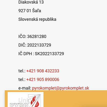
Diakovská 13
927 01 Šaľa
Slovenská republika
IČO: 36281280
DIČ: 2022133729
IČ DPH : SK2022133729
tel.:
+421 908 432233
tel.:
+421 905 890006
e-mail:
pyrokomplet@pyrokomplet.sk
Linky