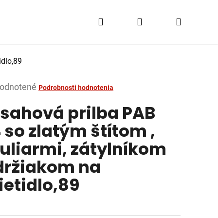
Hľadať
Prihlásenie
Nákupn
košík
idlo,89
merné
odnotené
Podrobnosti hodnotenia
tenie
sahová prilba PAB
ktu
 so zlatým štítom ,
uliarmi, zátylníkom
držiakom na
dičiek.
ietidlo,89