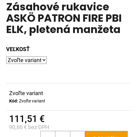
Zásahové rukavice
produktu
á
je
ASKÖ PATRON FIRE PBI
j
0,0
s
ELK, pletená manžeta
z
ť
5
?
hviezdičiek.
VEĽKOSŤ
HĽADAŤ
Zvoľte variant
O
Kód:
Zvoľte variant
d
p
111,51 €
o
r
90,66 € bez DPH
ú
Jednotková