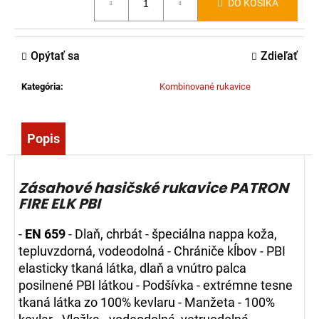
DO KOŠÍKA
č
cena:
a
m
e
Opýtať sa
Zdieľať
Kategória
:
Kombinované rukavice
ZÁSAHOVÁ
HADICA
BOD
C52
Popis
EPDM
-
S
AL
Zásahové hasičské rukavice PATRON
SPOJKOU
FIRE ELK PBI
(10M)
45,00
-
EN 659
- Dlaň, chrbát - špeciálna nappa koža,
€
tepluvzdorná, vodeodolná - Chrániče kĺbov - PBI
elasticky tkaná látka, dlaň a vnútro palca
posilnené PBI látkou - Podšívka - extrémne tesne
tkaná látka zo 100% kevlaru - Manžeta - 100%