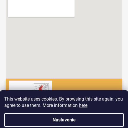
This website uses cookies. By browsing this site again, you
agree to use them. More information
here
.
Dobrý deň! Vitajte na nových stránkach spoločnosti Pyrokomplet!
Nastavenie
Vytvoril Shoptet
V prípade, ak by ste mali problém nájsť to, čo hľadáte nás
neváhajte kontaktovať prostredníctvom formuláru ktorý nájdete na