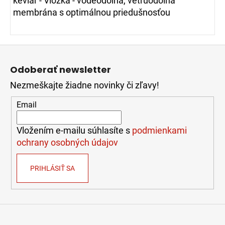
kevlar - Vložka - vodeodolná, vetruodolná
membrána s optimálnou priedušnosťou
Z
á
Odoberať newsletter
p
Nezmeškajte žiadne novinky či zľavy!
ä
t
Email
i
e
Vložením e-mailu súhlasíte s
podmienkami
ochrany osobných údajov
PRIHLÁSIŤ SA