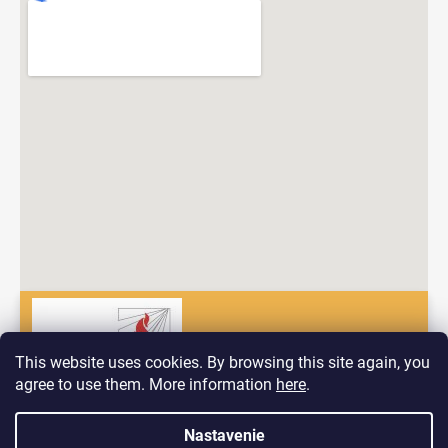
This website uses cookies. By browsing this site again, you
agree to use them. More information
here
.
Dobrý deň! Vitajte na nových stránkach spoločnosti Pyrokomplet!
Nastavenie
Vytvoril Shoptet
V prípade, ak by ste mali problém nájsť to, čo hľadáte nás