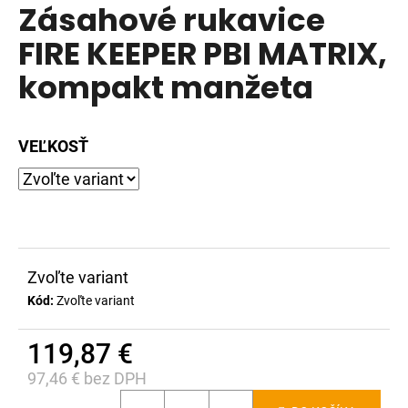
Zásahové rukavice
produktu
á
je
FIRE KEEPER PBI MATRIX,
j
0,0
s
kompakt manžeta
z
ť
5
?
hviezdičiek.
VEĽKOSŤ
HĽADAŤ
Zvoľte variant
O
Kód:
Zvoľte variant
d
p
119,87 €
o
r
97,46 € bez DPH
ú
Jednotková