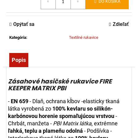
DO KOŠÍKA
č
cena:
a
m
e
Opýtať sa
Zdieľať
Kategória
:
Textilné rukavice
BATÉRIA
DO
ČERPADLA
MAGIRUS
Popis
(ORIGINÁL)
-
OLOVENÁ
12V
Zásahové hasičské rukavice FIRE
20AH
KEEPER MATRIX PBI
AGM
289,00
-
EN 659
- Dlaň, ochrana kĺbov -elasticky tkaná
€
látka vyrobená zo
100% kevlaru so silikón-
karbónovou horenie spomaľujúcou vrstvou
-
Chrbát, manžeta -
PBI Matrix látka
, extrémne
ľahká, teplu a plameňu odolná
- Podšívka -