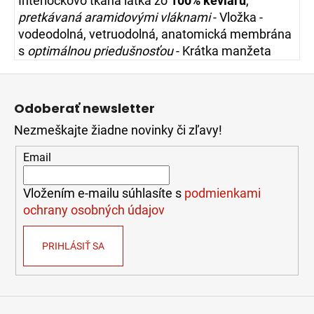
Interlockovo tkaná látka zo
100% kevlaru
,
pretkávaná aramidovými vláknami
- Vložka -
vodeodolná, vetruodolná, anatomická membrána
s
optimálnou priedušnosťou
- Krátka manžeta
Z
á
Odoberať newsletter
p
Nezmeškajte žiadne novinky či zľavy!
ä
t
Email
i
e
Vložením e-mailu súhlasíte s
podmienkami
ochrany osobných údajov
PRIHLÁSIŤ SA