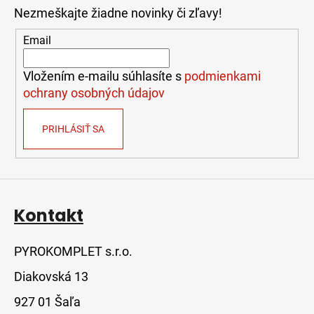
p
Nezmeškajte žiadne novinky či zľavy!
ä
t
Email
i
e
Vložením e-mailu súhlasíte s
podmienkami
ochrany osobných údajov
PRIHLÁSIŤ SA
Kontakt
PYROKOMPLET s.r.o.
Diakovská 13
927 01 Šaľa