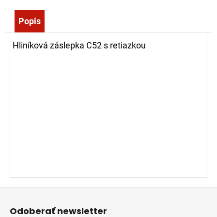
č
a
Popis
m
e
Hliníková záslepka C52 s retiazkou
RUKAVICE
K
ODEVU
SRŠEŇ-1
22,14
€
Z
á
Odoberať newsletter