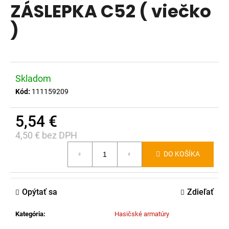
ZÁSLEPKA C52 ( viečko
produktu
á
je
)
j
0,0
s
z
ť
5
?
hviezdičiek.
Skladom
Kód:
111159209
5,54 €
HĽADAŤ
4,50 € bez DPH
Jednotková
DO KOŠÍKA
cena:
O
d
p
Opýtať sa
Zdieľať
o
r
Kategória
:
Hasičské armatúry
ú