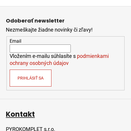
č
Z
a
á
m
Odoberať newsletter
e
p
Nezmeškajte žiadne novinky či zľavy!
ä
t
STIHL
Email
TS
i
910I
e
Vložením e-mailu súhlasíte s
podmienkami
2
ochrany osobných údajov
139,00
€
PRIHLÁSIŤ SA
Kontakt
PYROKOMPLET s.r.o.