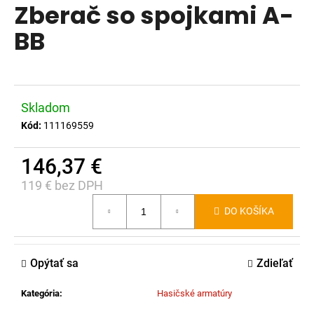
Zberač so spojkami A-
produktu
á
je
BB
j
0,0
s
z
ť
5
?
hviezdičiek.
Skladom
Kód:
111169559
146,37 €
HĽADAŤ
119 € bez DPH
Jednotková
DO KOŠÍKA
cena:
O
d
p
Opýtať sa
Zdieľať
o
r
Kategória
:
Hasičské armatúry
ú