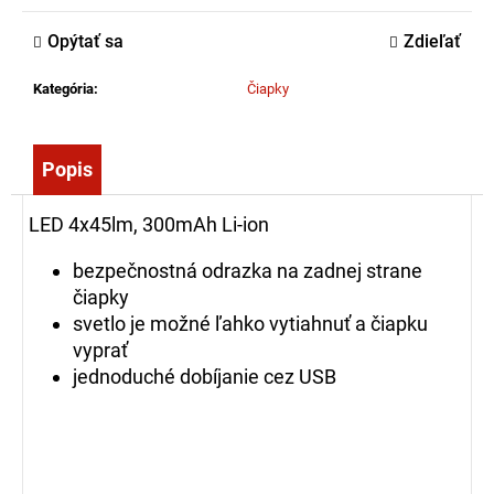
č
a
Opýtať sa
Zdieľať
m
e
Kategória
:
Čiapky
HASIČÁK
Popis
NA
OSY
A
LED 4x45lm, 300mAh Li-ion
SRŠŇE
BROS,
600ML
bezpečnostná odrazka na zadnej strane
10,25
čiapky
svetlo je možné ľahko vytiahnuť a čiapku
€
vyprať
jednoduché dobíjanie cez USB