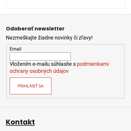
Z
á
Odoberať newsletter
p
Nezmeškajte žiadne novinky či zľavy!
ä
t
Email
i
e
Vložením e-mailu súhlasíte s
podmienkami
ochrany osobných údajov
PRIHLÁSIŤ SA
Kontakt