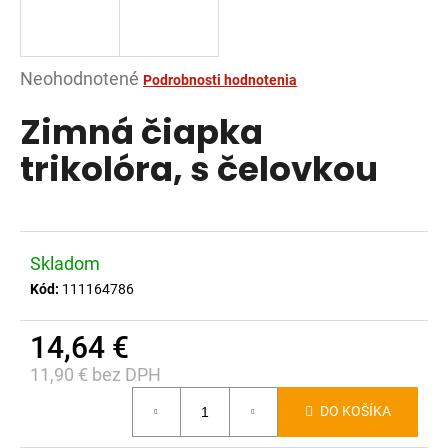
á
j
s
Priemerné
Neohodnotené
Podrobnosti hodnotenia
ť
hodnotenie
Zimná čiapka
?
produktu
je
trikolóra, s čelovkou
0,0
z
5
HĽADAŤ
hviezdičiek.
Skladom
Kód:
111164786
O
14,64 €
d
p
11,90 € bez DPH
o
Jednotková
r
DO KOŠÍKA
cena:
ú