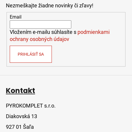
p
Nezmeškajte žiadne novinky či zľavy!
ä
t
Email
i
e
Vložením e-mailu súhlasíte s
podmienkami
ochrany osobných údajov
PRIHLÁSIŤ SA
Kontakt
PYROKOMPLET s.r.o.
Diakovská 13
927 01 Šaľa