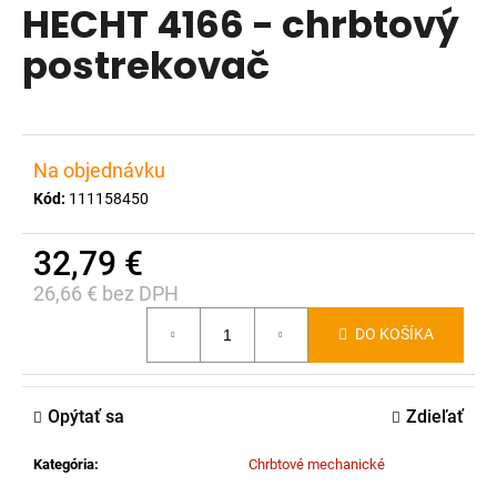
HECHT 4166 - chrbtový
produktu
á
je
postrekovač
j
0,0
s
z
ť
5
?
hviezdičiek.
Na objednávku
Kód:
111158450
32,79 €
HĽADAŤ
26,66 € bez DPH
Jednotková
DO KOŠÍKA
cena:
O
d
p
Opýtať sa
Zdieľať
o
r
Kategória
:
Chrbtové mechanické
ú