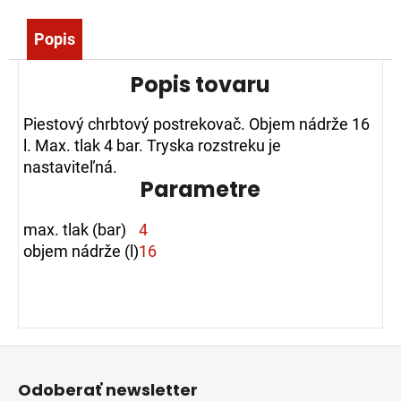
č
a
Popis
m
e
Popis tovaru
ZÁSAHOVÁ
Piestový chrbtový postrekovač. Objem nádrže 16
HADICA
l. Max. tlak 4 bar. Tryska rozstreku je
BOD
nastaviteľná.
C52
Parametre
EPDM
-
S
max. tlak (bar)
4
AL
SPOJKOU
objem nádrže (l)
16
(5M)
27,65
€
Z
á
Odoberať newsletter