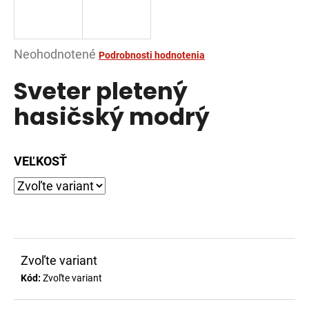
á
j
s
Priemerné
Neohodnotené
Podrobnosti hodnotenia
ť
hodnotenie
Sveter pletený
?
produktu
je
hasičský modrý
0,0
z
5
VEĽKOSŤ
HĽADAŤ
hviezdičiek.
O
d
p
Zvoľte variant
o
Kód:
Zvoľte variant
r
ú