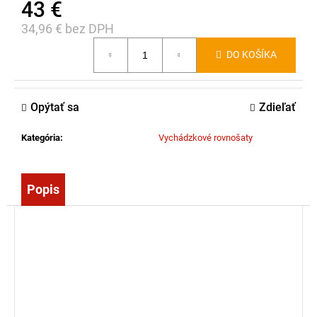
43 €
č
a
34,96 € bez DPH
m
Jednotková
e
DO KOŠÍKA
cena:
ZÁSAHOVÁ
Opýtať sa
Zdieľať
HADICA
BOD
C52
Kategória
:
Vychádzkové rovnošaty
EPDM
-
S
AL
Popis
SPOJKOU
(10M)
45,00
€