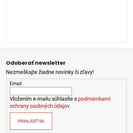
Z
á
Odoberať newsletter
p
Nezmeškajte žiadne novinky či zľavy!
ä
t
Email
i
e
Vložením e-mailu súhlasíte s
podmienkami
ochrany osobných údajov
PRIHLÁSIŤ SA