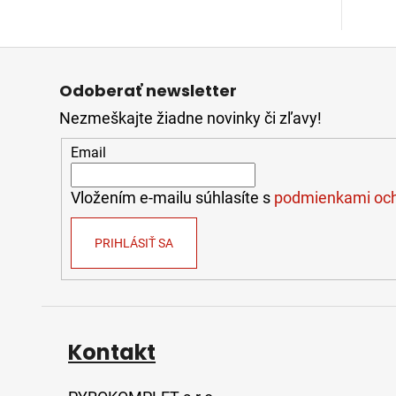
Z
á
Odoberať newsletter
p
Nezmeškajte žiadne novinky či zľavy!
ä
t
Email
i
e
Vložením e-mailu súhlasíte s
podmienkami och
PRIHLÁSIŤ SA
Kontakt