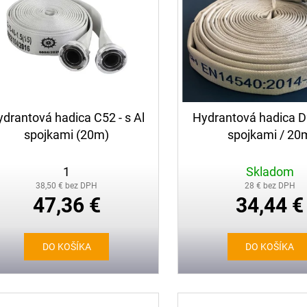
drantová hadica C52 - s Al
Hydrantová hadica D
spojkami (20m)
spojkami / 20
1
Skladom
38,50 € bez DPH
28 € bez DPH
47,36 €
34,44 €
DO KOŠÍKA
DO KOŠÍKA