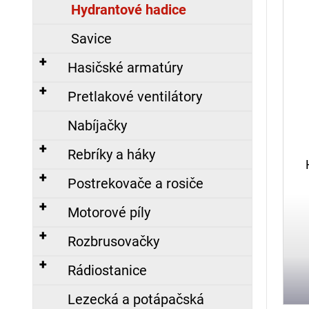
č
Hydrantové hadice
a
m
Savice
e
Hasičské armatúry
Pretlakové ventilátory
POLOMASKA
S-
Nabíjačky
97,
SILIKONOVÁ
Rebríky a háky
35,67
Postrekovače a rosiče
€
Motorové píly
ZÁSAHOVÁ
HADICA
Rozbrusovačky
C52
TECHNOLEN
SUPER
Rádiostanice
S
POLOSPOJKAMI,
Nasledujúce
Lezecká a potápačská
20M