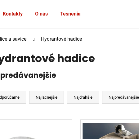
Heslo
Kontakty
O nás
Tesnenia
PRIHLÁSIŤ SA
ice a savice
Hydrantové hadice
Nová registrácia
Zabudnuté heslo
ydrantové hadice
jpredávanejšie
dporúčame
Najlacnejšie
Najdrahšie
Najpredávanejši