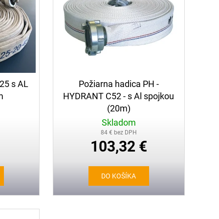
25 s AL
Požiarna hadica PH -
m
HYDRANT C52 - s Al spojkou
(20m)
Skladom
84 € bez DPH
103,32 €
DO KOŠÍKA