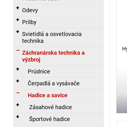
i
p
á
s
Odevy
r
j
p
o
s
Prilby
r
d
ť
o
Svietidlá a osvetlovacia
u
?
d
technika
k
u
t
Hy
Záchranárska technika a
k
o
výzbroj
t
v
HĽADAŤ
o
Prúdnice
v
Čerpadlá a vysávače
O
Hadice a savice
d
p
Zásahové hadice
o
r
Športové hadice
ú