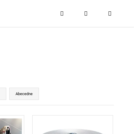
Hľadať
Prihlásenie
Nákupn
košík
e
Abecedne