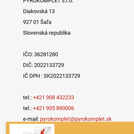
PYROKOMPLET s.r.o.
Diakovská 13
927 01 Šaľa
Slovenská republika
IČO: 36281280
DIČ: 2022133729
IČ DPH : SK2022133729
tel.:
+421 908 432233
tel.:
+421 905 890006
e-mail:
pyrokomplet@pyrokomplet.sk