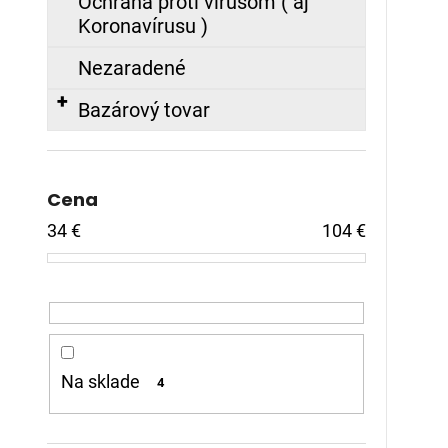
Ochrana proti vírusom ( aj
Koronavírusu )
Nezaradené
Bazárový tovar
Cena
34
€
104
€
Na sklade
4