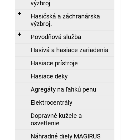
výzbroj
129,70
Hasičská a záchranárska
€
výzbroj.
ZÁSAHOVÁ
Povodňová služba
HADICA
B75
TECHNOLEN
Hasivá a hasiace zariadenia
SUPER
S
Hasiace prístroje
POLOSPOJKAMI
AL,
20M
Hasiace deky
191,78
Agregáty na ľahkú penu
€
Elektrocentrály
Dopravné kužele a
osvetlenie
Náhradné diely MAGIRUS