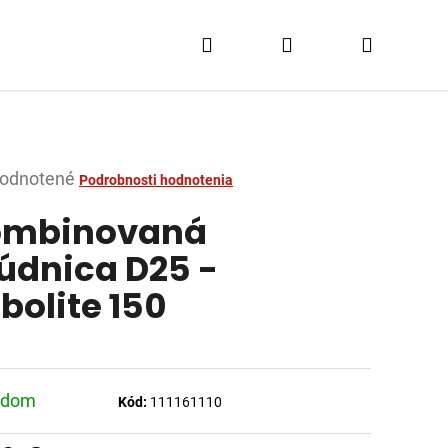
Hľadať
Prihlásenie
Nákupn
košík
merné
odnotené
Podrobnosti hodnotenia
tenie
ombinovaná
ktu
údnica D25 -
bolite 150
dičiek.
adom
Kód:
111161110