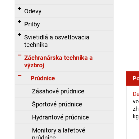
á
Odevy
j
s
Prilby
ť
Svietidlá a osvetlovacia
?
technika
Záchranárska technika a
výzbroj
HĽADAŤ
Prúdnice
Po
Zásahové prúdnice
De
O
vo
Športové prúdnice
d
zh
p
kg
Hydrantové prúdnice
o
r
Monitory a lafetové
ú
prúdnice