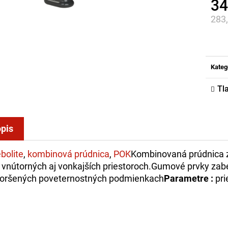
34
283
Jed
cena
Kateg
Tl
pis
bolite
,
kombinová prúdnica
,
POK
Kombinovaná prúdnica z
 vnútorných aj vonkajších priestoroch.Gumové prvky zab
oršených poveternostných podmienkach
Parametre :
pri