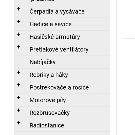
č
a
Čerpadlá a vysávače
m
e
Hadice a savice
Hasičské armatúry
PÁSKA
Pretlakové ventilátory
NA
RUKÁV
Nabíjačky
S
NÁPISOM
PROTIPOŽIARNA
Rebríky a háky
HLIADKA,
POTLAČENÁ
Postrekovače a rosiče
8,00
Motorové píly
€
Rozbrusovačky
ZÁSAHOVÁ
HADICA
Rádiostanice
C52
TECHNOLEN