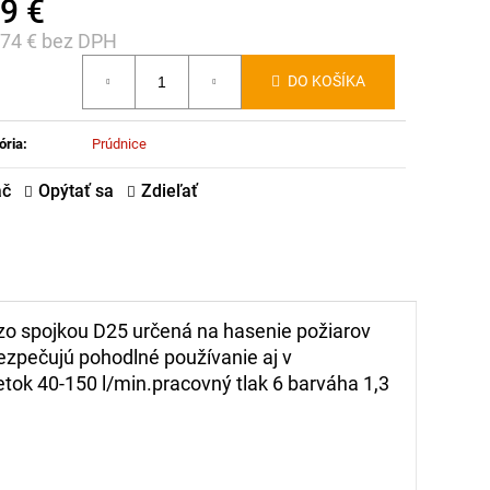
9 €
,74 € bez DPH
notková
DO KOŠÍKA
:
ória
:
Prúdnice
ač
Opýtať sa
Zdieľať
o spojkou D25 určená na hasenie požiarov
ezpečujú pohodlné používanie aj v
etok 40-150 l/min.pracovný tlak 6 barváha 1,3