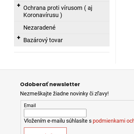
Ochrana proti vírusom ( aj
Koronavírusu )
Nezaradené
Bazárový tovar
Z
á
Odoberať newsletter
p
Nezmeškajte žiadne novinky či zľavy!
ä
t
Email
i
e
Vložením e-mailu súhlasíte s
podmienkami och