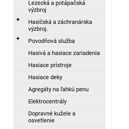
Lezecká a potápačská
SUPER
Nasledujúce
BEZ
výzbroj
SPOJOK,
20M
Hasičská a záchranárska
108,65
výzbroj.
€
Povodňová služba
ZÁSAHOVÁ
Hasivá a hasiace zariadenia
HADICA
BOD
C52
Hasiace prístroje
EPDM
-
Hasiace deky
S
AL
SPOJKOU
Agregáty na ľahkú penu
(10M)
Elektrocentrály
45,00
€
Dopravné kužele a
osvetlenie