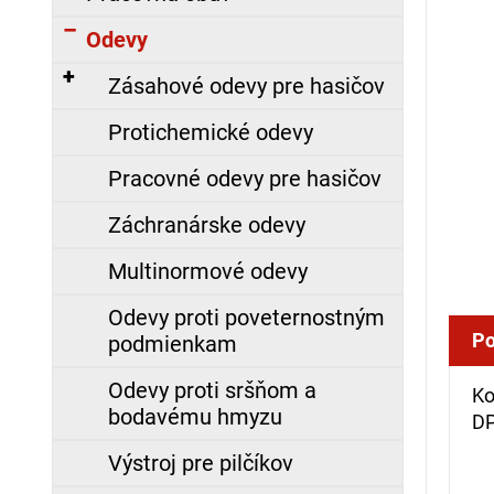
á
Odevy
j
s
Zásahové odevy pre hasičov
ť
Protichemické odevy
?
Pracovné odevy pre hasičov
Záchranárske odevy
HĽADAŤ
Multinormové odevy
Odevy proti poveternostným
Po
podmienkam
O
d
Odevy proti sršňom a
Ko
p
bodavému hmyzu
DP
o
r
Výstroj pre pilčíkov
ú