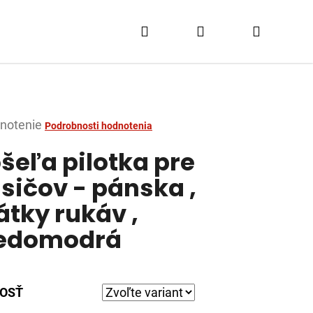
Hľadať
Prihlásenie
Nákupn
košík
merné
notenie
Podrobnosti hodnotenia
tenie
šeľa pilotka pre
ktu
sičov - pánska ,
átky rukáv ,
edomodrá
dičiek.
OSŤ