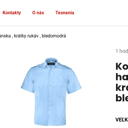
Heslo
Kontakty
O nás
Tesnenia
PRIHLÁSIŤ SA
ánska , krátky rukáv , bledomodrá
Nová registrácia
Zabudnuté heslo
Prie
1 hod
hodno
Ko
produ
je
ha
2,0
kr
z
5
bl
hviez
VEĽK