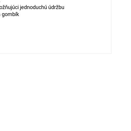
k
možňujúci jednoduchú údržbu
a gombík