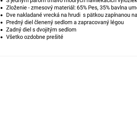
S jedným párom tmavo modrých navliekacích výložie
Zloženie - zmesový materiál: 65% Pes, 35% bavlna u
Dve nakladané vrecká na hrudi s pätkou zapínanou n
Predný diel členený sedlom a zapracovaný légou
Zadný diel s dvojitým sedlom
Všetko ozdobne prešité