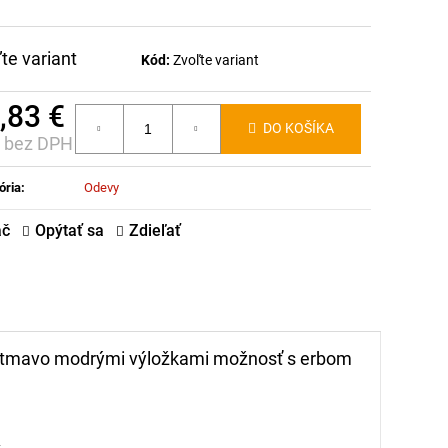
te variant
Kód:
Zvoľte variant
,83 €
DO KOŠÍKA
€ bez DPH
notková
:
ória
:
Odevy
ač
Opýtať sa
Zdieľať
á s tmavo modrými výložkami možnosť s erbom