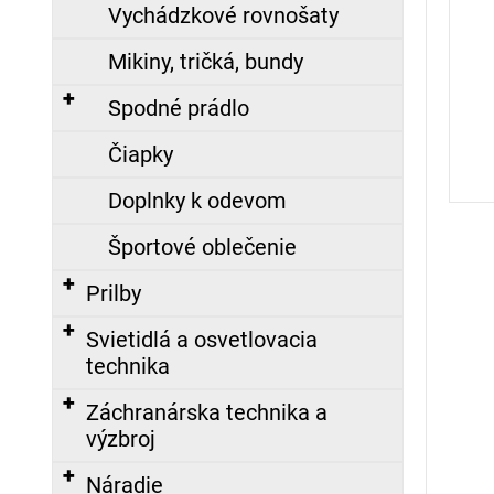
č
Vychádzkové rovnošaty
a
m
Mikiny, tričká, bundy
e
Spodné prádlo
Čiapky
KRAVATA
S
Doplnky k odevom
LOGOM
DPO
Športové oblečenie
SR,
VYŠITÝM
Prilby
17,10
€
Svietidlá a osvetlovacia
technika
ZÁSAHOVÁ
KUKLA,
Záchranárska technika a
NOMEX
výzbroj
Nasledujúce
23,98
Náradie