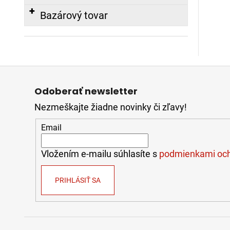
Bazárový tovar
Z
á
Odoberať newsletter
p
Nezmeškajte žiadne novinky či zľavy!
ä
t
Email
i
e
Vložením e-mailu súhlasíte s
podmienkami och
PRIHLÁSIŤ SA