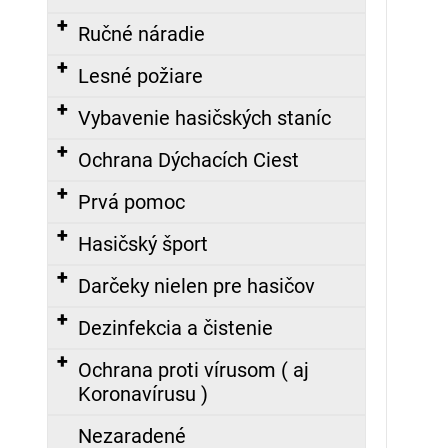
€
Ručné náradie
FIREWARRIOR
RED
Lesné požiare
-
ĽAHKÝ
Vybavenie hasičských staníc
ZÁSAHOVÝ
ODEV
-
Ochrana Dýchacích Ciest
NOMEX®
COMFORT
Prvá pomoc
479,00
Hasičský šport
€
Darčeky nielen pre hasičov
Dezinfekcia a čistenie
Ochrana proti vírusom ( aj
Koronavírusu )
Nezaradené