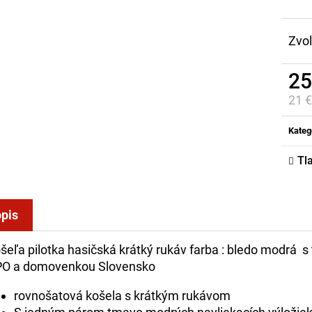
Zvoľ
25
21 
Jed
cena
Kateg
Tl
pis
šeľa pilotka hasičská krátký rukáv farba : bledo modr
O a domovenkou Slovensko
rovnošatová košela s krátkým rukávom