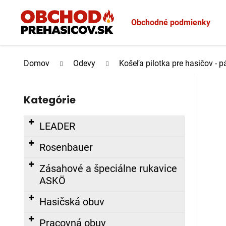
K
Prejsť
o
na
Obchodné podmienky
Späť
Späť
š
obsah
do
do
í
Č
k
obchodu
obchodu
Domov
Odevy
Košeľa pilotka pre hasičov - p
o
B
p
o
o
Kategórie
Preskočiť
č
t
kategórie
n
r
LEADER
ý
e
p
b
Rosenbauer
a
u
Zásahové a špeciálne rukavice
n
j
ASKÖ
e
e
l
t
Hasičská obuv
e
Pracovná obuv
n