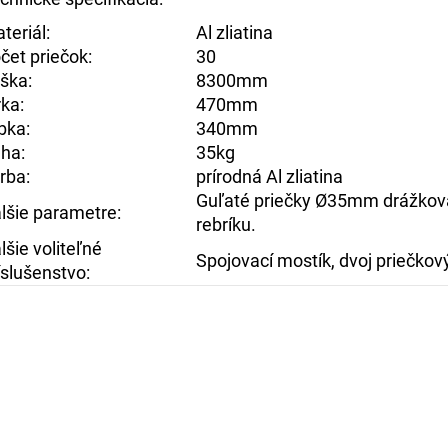
teriál:
Al zliatina
čet priečok:
30
ška:
8300mm
rka:
470mm
bka:
340mm
ha:
35kg
rba:
prírodná Al zliatina
Guľaté priečky Ø35mm drážkova
lšie parametre:
rebríku.
lšie voliteľné
Spojovací mostík, dvoj priečkov
íslušenstvo: