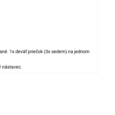
né. 1x deväť priečok (3x sedem) na jednom
ý nástavec.