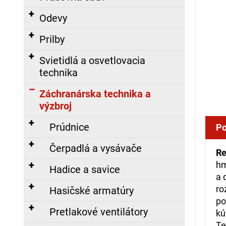
á
Odevy
j
s
Prilby
ť
Svietidlá a osvetlovacia
?
technika
Záchranárska technika a
výzbroj
HĽADAŤ
Prúdnice
Po
Čerpadlá a vysávače
Re
O
hm
Hadice a savice
d
a 
p
ro
Hasičské armatúry
o
po
r
Pretlakové ventilátory
kú
ú
Te