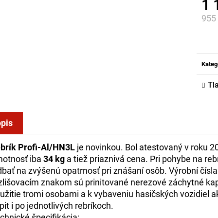
1 
955
Jed
cena
Kateg
Tl
pis
brík Profi-Al/HN3L
je novinkou. Bol atestovaný v roku 2
otnosť iba
34 kg
a tiež priaznivá cena. Pri pohybe na re
dbať na zvýšenú opatrnosť pri znášaní osôb. Výrobní čísl
zlišovacím znakom sú prinitované nerezové záchytné kap
užitie tromi osobami a k vybaveniu hasičských vozidiel 
pit i po jednotlivých rebríkoch.
chnické špecifikácia: