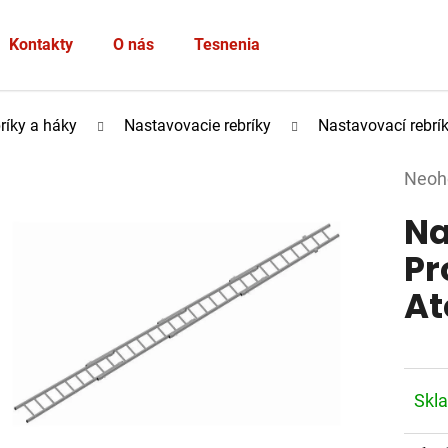
Heslo
Kontakty
O nás
Tesnenia
PRIHLÁSIŤ SA
ríky a háky
Nastavovacie rebríky
Nastavovací rebrík 
Nová registrácia
Zabudnuté heslo
Prie
Neoh
hodno
Na
produ
je
Pr
0,0
At
z
5
hviez
Skl