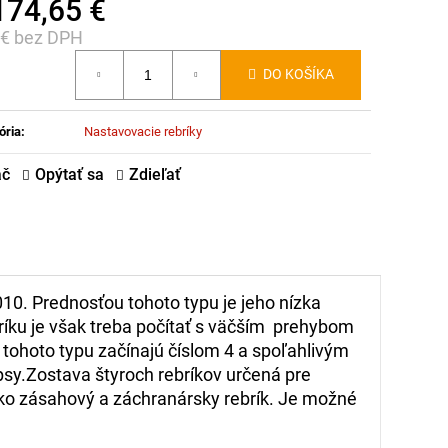
174,65 €
 € bez DPH
notková
DO KOŠÍKA
:
ória
:
Nastavovacie rebríky
ač
Opýtať sa
Zdieľať
010. Prednosťou tohoto typu je jeho nízka
bríku je však treba počítať s väčším prehybom
a tohoto typu začínajú číslom 4 a spoľahlivým
sy.Zostava štyroch rebríkov určená pre
ako zásahový a záchranársky rebrík. Je možné