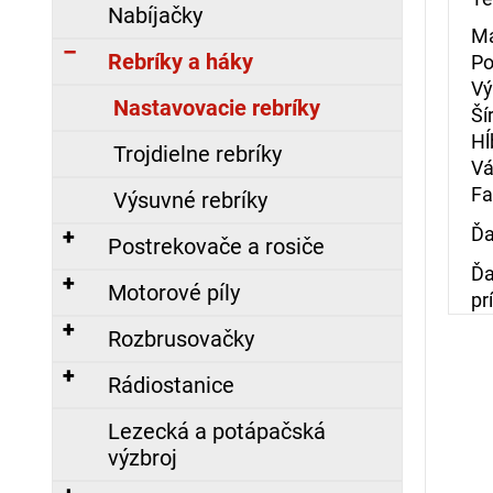
č
Nabíjačky
a
Ma
m
Rebríky a háky
Po
e
Vý
Nastavovacie rebríky
Ší
Hĺ
Trojdielne rebríky
Vá
KRAVATA
S
Fa
Výsuvné rebríky
LOGOM
DPO
Ďa
Postrekovače a rosiče
SR,
VYŠITÝM
Ďa
Motorové píly
17,10
pr
€
Rozbrusovačky
Rádiostanice
ZÁSAHOVÁ
KUKLA,
NOMEX
Lezecká a potápačská
Nasledujúce
výzbroj
23,98