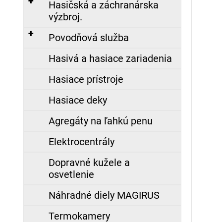
€
Hasičská a záchranárska
výzbroj.
FIREWARRIOR
RED
Povodňová služba
-
ĽAHKÝ
Hasivá a hasiace zariadenia
ZÁSAHOVÝ
ODEV
-
Hasiace prístroje
NOMEX®
COMFORT
Hasiace deky
479,00
Agregáty na ľahkú penu
€
Elektrocentrály
Dopravné kužele a
osvetlenie
Náhradné diely MAGIRUS
Termokamery