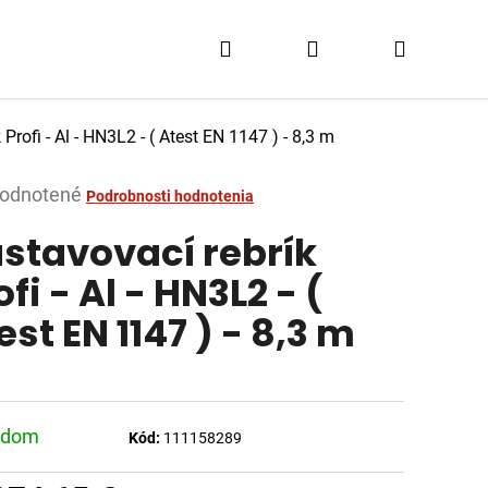
Hľadať
Prihlásenie
Nákupn
košík
Profi - Al - HN3L2 - ( Atest EN 1147 ) - 8,3 m
merné
odnotené
Podrobnosti hodnotenia
tenie
stavovací rebrík
ktu
ofi - Al - HN3L2 - (
est EN 1147 ) - 8,3 m
dičiek.
adom
Kód:
111158289