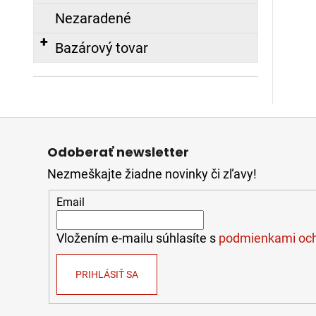
Nezaradené
Bazárový tovar
Z
á
Odoberať newsletter
p
Nezmeškajte žiadne novinky či zľavy!
ä
t
Email
i
e
Vložením e-mailu súhlasíte s
podmienkami och
PRIHLÁSIŤ SA