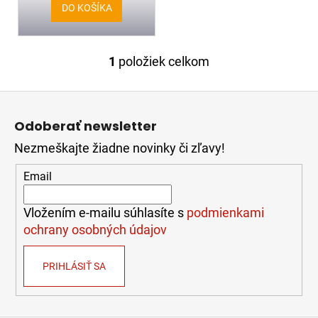
v
č
DO KOŠÍKA
a
m
e
1
položiek celkom
O
v
Z
l
STIHL
TS
á
á
910I
Odoberať newsletter
d
p
2
a
Nezmeškajte žiadne novinky či zľavy!
ä
c
139,00
t
i
Email
i
€
e
e
p
Vložením e-mailu súhlasíte s
podmienkami
r
ochrany osobných údajov
v
k
PRIHLÁSIŤ SA
y
v
ý