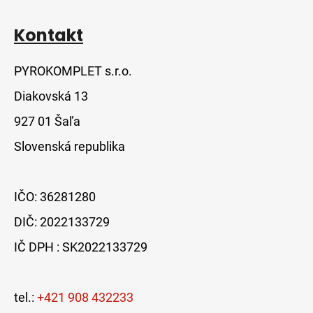
p
i
s
Kontakt
u
PYROKOMPLET s.r.o.
Diakovská 13
927 01 Šaľa
Slovenská republika
IČO: 36281280
DIČ: 2022133729
IČ DPH : SK2022133729
tel.:
+421 908 432233