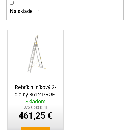
d
á
u
Na sklade
1
j
k
s
t
ť
o
V
?
v
ý
p
i
s
p
HĽADAŤ
r
o
Rebrík hliníkový 3-
d
O
dielny 8612 PROFI
u
d
Skladom
PLUS
k
p
375 € bez DPH
t
o
461,25 €
r
o
ú