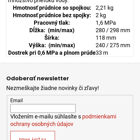
množstvo prietoku vody.
Hmotnosť prúdnice so spojkou:
2,21 kg
Hmotnosť prúdnice bez spojky:
2 kg
Pracovný tlak:
1,6 MPa
Dĺžka: (min/max)
280 / 298 mm
Šírka:
118 mm
Výška: (min/max)
240 / 275 mm
Dostrek pri 0,6 MPa a plnom prúde
33 m
Z
á
Odoberať newsletter
p
Nezmeškajte žiadne novinky či zľavy!
ä
t
Email
i
e
Vložením e-mailu súhlasíte s
podmienkami
ochrany osobných údajov