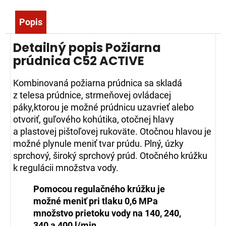
č
a
Popis
m
e
Detailný popis Požiarna
prúdnica C52 ACTIVE
MOTOTRBO
R2
Kombinovaná požiarna prúdnica sa skladá
UHF,400-
z telesa prúdnice, strmeňovej ovládacej
480
MHZ,
páky,ktorou je možné prúdnicu uzavrieť alebo
DMR,
otvoriť, guľového kohútika, otočnej hlavy
64
KANÁLŮ,
a plastovej pištoľovej rukoväte. Otočnou hlavou je
4
možné plynule meniť tvar prúdu. Plný, úzky
W,
IP55
sprchový, široký sprchový prúd. Otočného krúžku
k regulácii množstva vody.
485,85
€
Pomocou regulačného krúžku je
možné meniť pri tlaku 0,6 MPa
množstvo prietoku vody na 140, 240,
340 a 400 l/min .