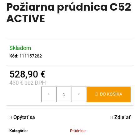
Požiarna prúdnica C52
produktu
á
je
ACTIVE
j
0,0
s
z
ť
5
?
hviezdičiek.
Skladom
Kód:
111157282
528,90 €
HĽADAŤ
430 € bez DPH
Jednotková
DO KOŠÍKA
cena:
O
d
p
Opýtať sa
Zdieľať
o
r
Kategória
:
Prúdnice
ú