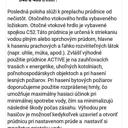
Posledná poloha slúži k preplachu prúdnice od
nečistôt. Otočného vtokového hrdla vybaveného
ložiskom. Otočné vtokové hrdlo je vybavené
spojkou C52.Táto prúdnica je určená k striekaniu
vodou plným alebo sprchovým prúdom, hlavne
k haseniu prachových a ľahko rozvíriteľných látok
(napr. uhlie, múka, apod.). Zvlášť výhodné
použitie prúdnice ACTIVE je na zauhľovacích
trasách v energetike, uhoľných kotolniach,
poľnohospodárskych objektoch a pri hasení
lesných požiarov. Pri hasení bytových požiarov
doporučujeme použitie rozprášenej hmly, čo
umožňuje maximálny hasiaci účinok pri
minimálnej spotrebe vody, čím sa minimalizujú
následné škody počas zásahu. Výhodou pre
hasičov je možnosť kedykoľvek uzavrieť a otvoriť
prúdnicu pri nastavenom prúde a nastaviť si