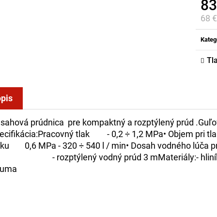
83
68 
Jed
cena
Kateg
Tl
pis
sahová prúdnica pre kompaktný a rozptýlený prúd .
Guľo
ecifikácia:
P
racovný tlak - 0,2 ÷ 1,2 MPa
• Objem pri t
aku 0,6 MPa - 320 ÷ 540 l / min
• Dosah vodného lúča p
 rozptýlený vodný prúd 3 m
Materiály:
- hli
guma