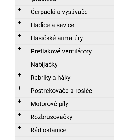
č
a
Čerpadlá a vysávače
m
e
Hadice a savice
Hasičské armatúry
KRAVATA
Pretlakové ventilátory
S
LOGOM
Nabíjačky
DPO
SR,
VYŠITÝM
Rebríky a háky
17,10
Postrekovače a rosiče
€
Motorové píly
ZÁSAHOVÁ
KUKLA,
Rozbrusovačky
NOMEX
Nasledujúce
Rádiostanice
23,98