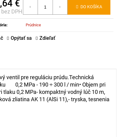
,64 €
DO KOŠÍKA
€ bez DPH
notková
:
ória
:
Prúdnice
ač
Opýtať sa
Zdieľať
vý ventil pre reguláciu prúdu.
Technická
laku 0,2 MPa - 190 ÷ 300 l / min
• Objem pri
ri tlaku 0,2 MPa- kompaktný vodný lúč 10 m,
níková zliatina AK 11 (AlSi 11),
- tryska, tesnenia