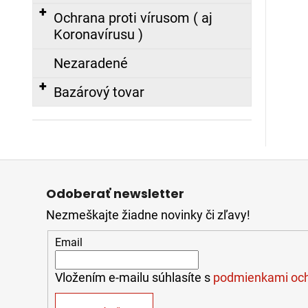
Ochrana proti vírusom ( aj
Koronavírusu )
Nezaradené
Bazárový tovar
Z
á
Odoberať newsletter
p
Nezmeškajte žiadne novinky či zľavy!
ä
t
Email
i
e
Vložením e-mailu súhlasíte s
podmienkami och