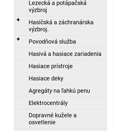
€
Lezecká a potápačská
výzbroj
FIREWARRIOR
RED
Hasičská a záchranárska
-
výzbroj.
ĽAHKÝ
ZÁSAHOVÝ
ODEV
Povodňová služba
-
NOMEX®
Hasivá a hasiace zariadenia
COMFORT
479,00
Hasiace prístroje
€
Hasiace deky
Agregáty na ľahkú penu
Elektrocentrály
Dopravné kužele a
osvetlenie