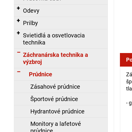
á
Odevy
j
s
Prilby
ť
Svietidlá a osvetlovacia
?
technika
Záchranárska technika a
Po
výzbroj
HĽADAŤ
Prúdnice
Zá
šp
Zásahové prúdnice
tl
-
O
Športové prúdnice
d
- 
p
Hydrantové prúdnice
o
r
Monitory a lafetové
ú
prúdnice