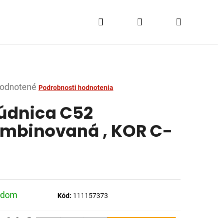
Hľadať
Prihlásenie
Nákupn
košík
merné
odnotené
Podrobnosti hodnotenia
tenie
údnica C52
ktu
mbinovaná , KOR C-
dičiek.
adom
Kód:
111157373