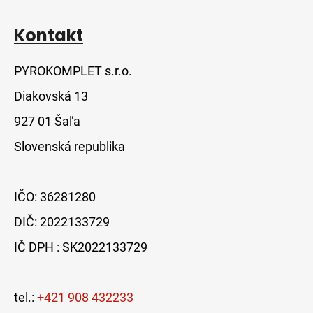
p
i
s
Kontakt
u
PYROKOMPLET s.r.o.
Diakovská 13
927 01 Šaľa
Slovenská republika
IČO: 36281280
DIČ: 2022133729
IČ DPH : SK2022133729
tel.:
+421 908 432233