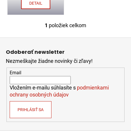
v
č
DETAIL
a
m
e
1
položiek celkom
O
v
Z
l
ZÁSAHOVÁ
OBUV
á
á
FIRE
Odoberať newsletter
d
p
WALKER,
a
EN
Nezmeškajte žiadne novinky či zľavy!
ä
15090
c
t
i
Email
204,18
i
e
€
e
p
Vložením e-mailu súhlasíte s
podmienkami
r
ochrany osobných údajov
v
k
PRIHLÁSIŤ SA
y
v
ý