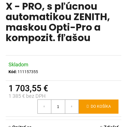
X - PRO, s pľúcnou
produktu
á
je
automatikou ZENITH,
j
0,0
s
maskou Opti-Pro a
z
ť
5
kompozit. fľašou
?
hviezdičiek.
Skladom
HĽADAŤ
Kód:
111157355
1 703,55 €
O
1 385 € bez DPH
d
Jednotková
p
DO KOŠÍKA
cena:
o
r
ú