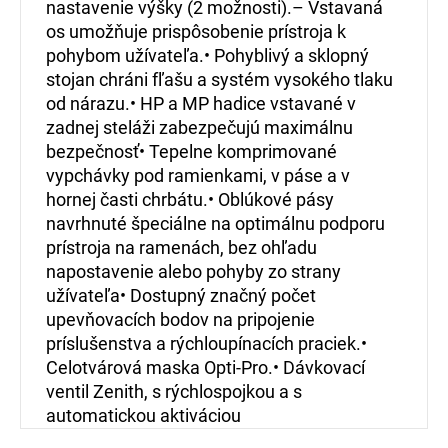
nastavenie výšky (2 možnosti).– Vstavaná
os umožňuje prispôsobenie prístroja k
pohybom užívateľa.• Pohyblivý a sklopný
stojan chráni fľašu a systém vysokého tlaku
od nárazu.• HP a MP hadice vstavané v
zadnej steláži zabezpečujú maximálnu
bezpečnosť• Tepelne komprimované
vypchávky pod ramienkami, v páse a v
hornej časti chrbátu.• Oblúkové pásy
navrhnuté špeciálne na optimálnu podporu
prístroja na ramenách, bez ohľadu
napostavenie alebo pohyby zo strany
užívateľa• Dostupný značný počet
upevňovacích bodov na pripojenie
príslušenstva a rýchloupínacích praciek.•
Celotvárová maska Opti-Pro.• Dávkovací
ventil Zenith, s rýchlospojkou a s
automatickou aktiváciou