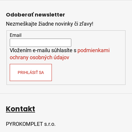
Z
á
Odoberať newsletter
p
Nezmeškajte žiadne novinky či zľavy!
ä
t
Email
i
e
Vložením e-mailu súhlasíte s
podmienkami
ochrany osobných údajov
PRIHLÁSIŤ SA
Kontakt
PYROKOMPLET s.r.o.