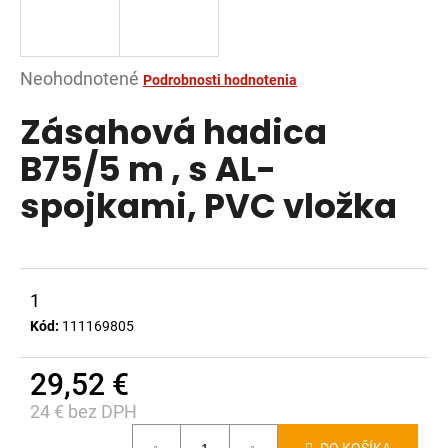
á
j
s
Priemerné
Neohodnotené
Podrobnosti hodnotenia
ť
hodnotenie
Zásahová hadica
?
produktu
je
B75/5 m , s AL-
0,0
spojkami, PVC vložka
z
5
HĽADAŤ
hviezdičiek.
1
O
Kód:
111169805
d
p
29,52 €
o
24 € bez DPH
r
Jednotková
ú