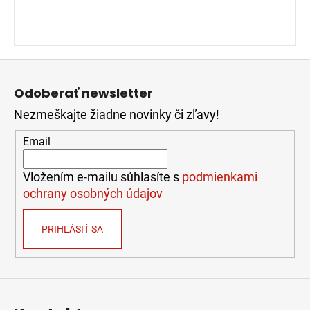
Z
á
Odoberať newsletter
p
Nezmeškajte žiadne novinky či zľavy!
ä
t
Email
i
e
Vložením e-mailu súhlasíte s
podmienkami
ochrany osobných údajov
PRIHLÁSIŤ SA