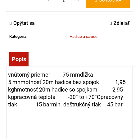
DO KOŠÍKA
č
cena:
a
m
Opýtať sa
Zdieľať
e
Kategória
:
Hadice a savice
STIHL
TS
910I
Popis
2
139,00
vnútorný priemer 75 mmdĺžka
5 mhmotnosť 20m hadice bez spojok 1,95
€
kghmotnosť 20m hadice so spojkami 2,95
kgpracovná teplota -30° to +70°Cpracovný
tlak 15 bar
min. deštrukčný tlak
45 bar