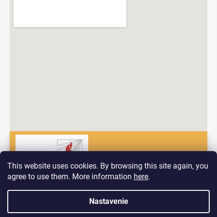
This website uses cookies. By browsing this site again, you
agree to use them. More information
here
.
Dobrý deň! Vitajte na nových stránkach spoločnosti Pyrokomplet!
Nastavenie
Vytvoril Shoptet
V prípade, ak by ste mali problém nájsť to, čo hľadáte nás
neváhajte kontaktovať prostredníctvom formuláru ktorý nájdete na