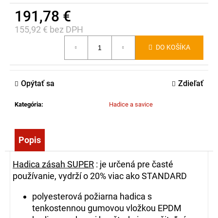
č
191,78 €
a
m
155,92 € bez DPH
e
Jednotková
DO KOŠÍKA
cena:
SÚPRAVA
NA
Opýtať sa
Zdieľať
RUČNÉ
VIAZANIE
KONCOVIEK
Kategória
:
Hadice a savice
HADÍC
349,00
€
Popis
Hadica zásah SUPER
: je určená pre časté
používanie, vydrží o 20% viac ako STANDARD
polyesterová požiarna hadica s
tenkostennou gumovou vložkou EPDM