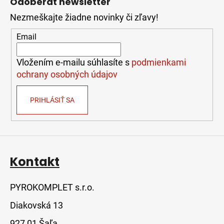
Odoberať newsletter
p
Nezmeškajte žiadne novinky či zľavy!
ä
t
Email
i
e
Vložením e-mailu súhlasíte s
podmienkami
ochrany osobných údajov
PRIHLÁSIŤ SA
Kontakt
PYROKOMPLET s.r.o.
Diakovská 13
927 01 Šaľa