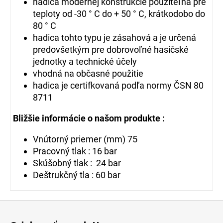
hadica modernej konštrukcie použiteľná pre
teploty od -30 ° C do + 50 ° C, krátkodobo do
80 ° C
hadica tohto typu je zásahová a je určená
predovšetkým pre dobrovoľné hasičské
jednotky a technické účely
vhodná na občasné použitie
hadica je certifkovaná podľa normy ČSN 80
8711
Bližšie informácie o našom produkte :
Vnútorný priemer (mm) 75
Pracovný tlak : 16 bar
Skúšobný tlak : 24 bar
Deštrukčný tla : 60 bar
Z
á