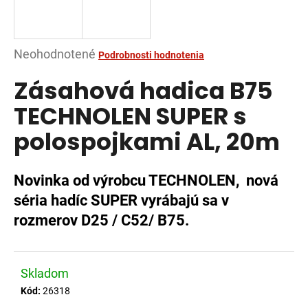
á
j
s
Priemerné
Neohodnotené
Podrobnosti hodnotenia
ť
hodnotenie
Zásahová hadica B75
?
produktu
je
TECHNOLEN SUPER s
0,0
polospojkami AL, 20m
z
5
HĽADAŤ
hviezdičiek.
Novinka od výrobcu TECHNOLEN, nová
séria hadíc SUPER vyrábajú sa v
rozmerov D25 / C52/ B75.
O
d
p
o
Skladom
r
Kód:
26318
ú