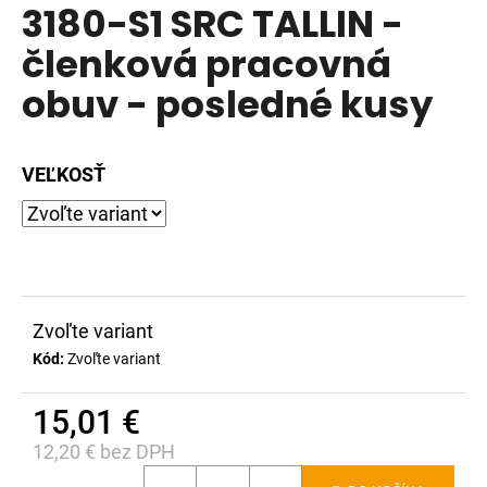
3180-S1 SRC TALLIN -
produktu
á
je
členková pracovná
j
0,0
s
obuv - posledné kusy
z
ť
5
?
hviezdičiek.
VEĽKOSŤ
HĽADAŤ
Zvoľte variant
O
Kód:
Zvoľte variant
d
p
15,01 €
o
r
12,20 € bez DPH
ú
Jednotková