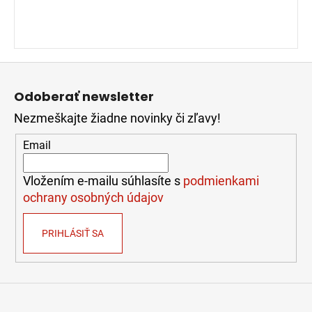
Z
á
Odoberať newsletter
p
Nezmeškajte žiadne novinky či zľavy!
ä
t
Email
i
e
Vložením e-mailu súhlasíte s
podmienkami
ochrany osobných údajov
PRIHLÁSIŤ SA