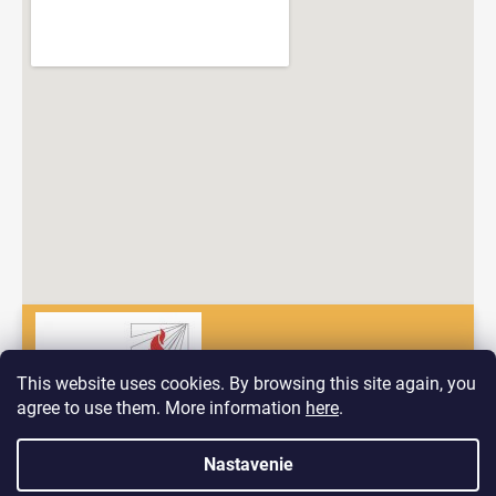
This website uses cookies. By browsing this site again, you
agree to use them. More information
here
.
Dobrý deň! Vitajte na nových stránkach spoločnosti Pyrokomplet!
Nastavenie
Vytvoril Shoptet
V prípade, ak by ste mali problém nájsť to, čo hľadáte nás
neváhajte kontaktovať prostredníctvom formuláru ktorý nájdete na