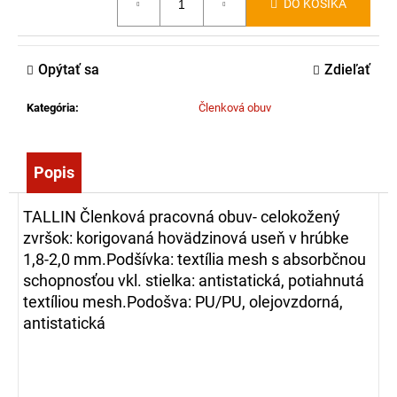
DO KOŠÍKA
č
cena:
a
m
e
Opýtať sa
Zdieľať
Kategória
:
Členková obuv
MOTOTRBO
R2
UHF,400-
480
Popis
MHZ,
DMR,
64
TALLIN Členková pracovná obuv- celokožený
KANÁLŮ,
zvršok: korigovaná hovädzinová useň v hrúbke
4
W,
1,8-2,0 mm.Podšívka: textília mesh s absorbčnou
IP55
schopnosťou vkl. stielka: antistatická, potiahnutá
485,85
textíliou mesh.Podošva: PU/PU, olejovzdorná,
antistatická
€