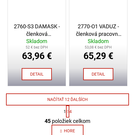
2760-S3 DAMASK -
2770-O1 VADUZ -
členková
členková pracovná
Skladom
Skladom
bezpečnostná obuv
obuv
52 € bez DPH
53,08 € bez DPH
63,96 €
65,29 €
DETAIL
DETAIL
NAČÍTAŤ 12 ĎALŠÍCH
S
1
4
t
O
r
45
položiek celkom
v
á
n
l
HORE