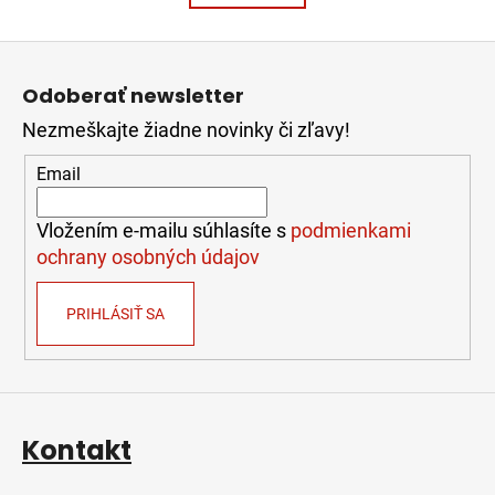
k
á
o
d
v
Z
a
a
á
c
n
Odoberať newsletter
i
p
i
e
e
Nezmeškajte žiadne novinky či zľavy!
ä
p
t
Email
r
i
v
e
k
Vložením e-mailu súhlasíte s
podmienkami
y
ochrany osobných údajov
v
ý
PRIHLÁSIŤ SA
p
i
s
u
Kontakt