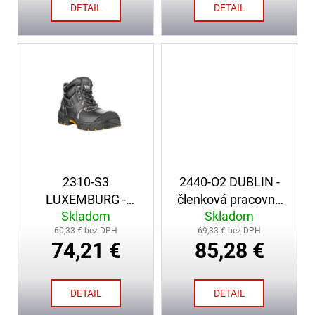
v
č
DETAIL
DETAIL
a
m
e
BATÉRIA
DO
ČERPADLA
MAGIRUS
(ORIGINÁL)
-
OLOVENÁ
12V
2310-S3
2440-O2 DUBLIN -
20AH
LUXEMBURG -
členková pracovná
AGM
Skladom
Skladom
členková
obuv
289,00
60,33 € bez DPH
69,33 € bez DPH
bezpečnostná obuv
74,21 €
85,28 €
€
DETAIL
DETAIL