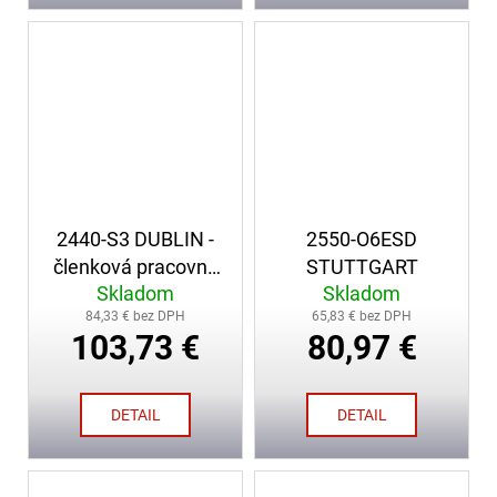
2440-S3 DUBLIN -
2550-O6ESD
členková pracovná
STUTTGART
Skladom
Skladom
obuv
84,33 € bez DPH
65,83 € bez DPH
103,73 €
80,97 €
DETAIL
DETAIL