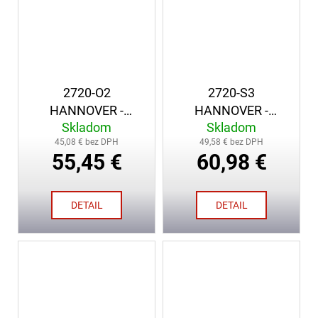
2720-O2
2720-S3
HANNOVER -
HANNOVER -
Skladom
Skladom
členková pracovná
členková
45,08 € bez DPH
49,58 € bez DPH
obuv
bezpečnostná obuv
55,45 €
60,98 €
DETAIL
DETAIL