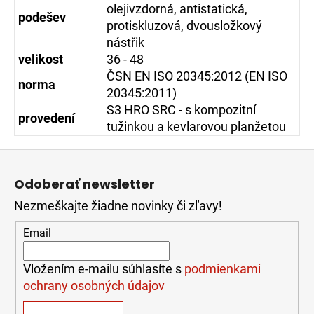
olejivzdorná, antistatická,
podešev
protiskluzová, dvousložkový
nástřik
velikost
36 - 48
ČSN EN ISO 20345:2012 (EN ISO
norma
20345:2011)
S3 HRO SRC - s kompozitní
provedení
tužinkou a kevlarovou planžetou
Z
á
Odoberať newsletter
p
Nezmeškajte žiadne novinky či zľavy!
ä
t
Email
i
e
Vložením e-mailu súhlasíte s
podmienkami
ochrany osobných údajov