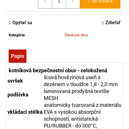
DO KOŠÍKA
č
cena:
a
m
e
Opýtať sa
Zdieľať
Kategória
:
Členková obuv
HASIČÁK
NA
OSY
A
Popis
SRŠŇE
BROS,
600ML
kotníková bezpečnostní obuv - celokožená
10,25
lícová hovězinová useň s
svršek
dezénem v tloušťce 1,8 - 2,0 mm
€
laminovaná prodyšná textilie
podšívka
MESH
anatomicky tvarovaná z materiálu
vkládací
stélka
EVA s vysokou absorpční
schopností, antistatická
PU/RUBBER - do 300°C,