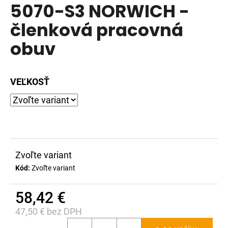
5070-S3 NORWICH -
produktu
á
je
členková pracovná
j
0,0
s
obuv
z
ť
5
?
hviezdičiek.
VEĽKOSŤ
HĽADAŤ
Zvoľte variant
O
Kód:
Zvoľte variant
d
p
58,42 €
o
r
47,50 € bez DPH
ú
Jednotková