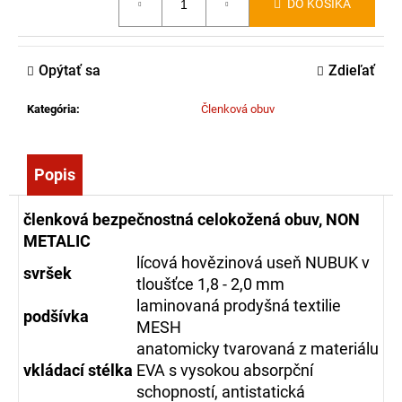
DO KOŠÍKA
č
cena:
a
m
e
Opýtať sa
Zdieľať
Kategória
:
Členková obuv
MOTOTRBO
R2
VHF,136-
174
Popis
MHZ,
ANALOG,
64
členková bezpečnostná
celokožená obuv, NON
KANÁLŮ,
METALIC
5
W,
lícová hovězinová useň NUBUK v
svršek
IP55
tloušťce 1,8 - 2,0 mm
380,00
laminovaná prodyšná textilie
podšívka
MESH
€
anatomicky tvarovaná z materiálu
vkládací
stélka
EVA s vysokou absorpční
schopností, antistatická