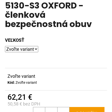
5130-S3 OXFORD -
produktu
á
je
členková
j
0,0
s
bezpečnostná obuv
z
ť
5
?
hviezdičiek.
VEĽKOSŤ
HĽADAŤ
Zvoľte variant
O
Kód:
Zvoľte variant
d
p
62,21 €
o
r
50,58 € bez DPH
ú
Jednotková