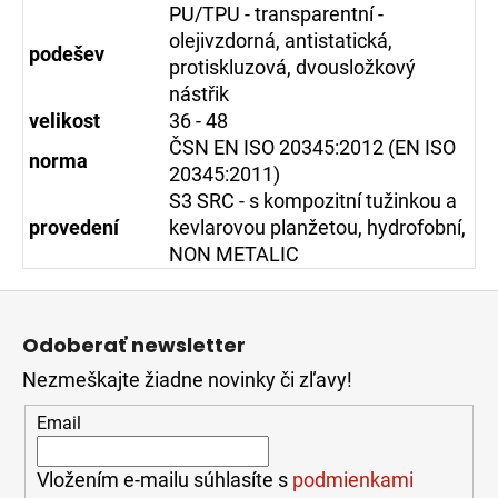
PU/TPU - transparentní -
olejivzdorná, antistatická,
podešev
protiskluzová, dvousložkový
nástřik
velikost
36 - 48
ČSN EN ISO 20345:2012 (EN ISO
norma
20345:2011)
S3 SRC - s kompozitní tužinkou a
provedení
kevlarovou planžetou, hydrofobní,
NON METALIC
Z
á
Odoberať newsletter
p
Nezmeškajte žiadne novinky či zľavy!
ä
t
Email
i
e
Vložením e-mailu súhlasíte s
podmienkami