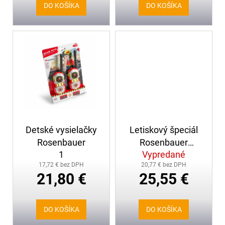
v
č
DO KOŠÍKA
DO KOŠÍKA
a
m
e
PÁSKA
NA
RUKÁV
S
NÁPISOM
PROTIPOŽIARNA
HLIADKA,
POTLAČENÁ
Detské vysielačky
Letiskový špeciál
Rosenbauer
Rosenbauer
8,00
1
Vypredané
Panther 6x6, 24cm
€
17,72 € bez DPH
20,77 € bez DPH
21,80 €
25,55 €
DO KOŠÍKA
DO KOŠÍKA