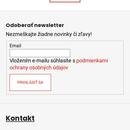
k
á
o
d
v
Z
a
a
á
c
n
Odoberať newsletter
i
p
i
e
e
Nezmeškajte žiadne novinky či zľavy!
ä
p
t
Email
r
i
v
e
k
Vložením e-mailu súhlasíte s
podmienkami
y
ochrany osobných údajov
v
ý
PRIHLÁSIŤ SA
p
i
s
u
Kontakt