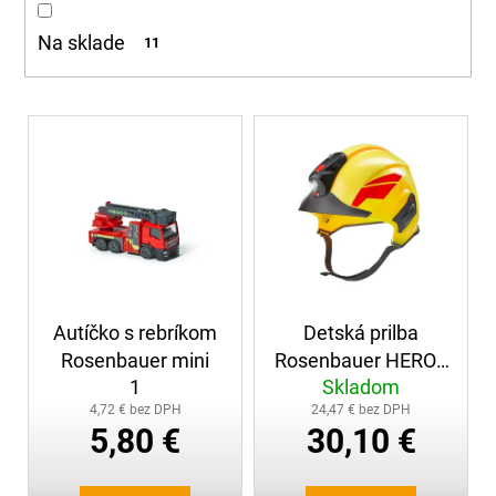
d
á
u
Na sklade
11
j
k
s
t
ť
o
V
?
v
ý
p
i
s
p
HĽADAŤ
r
o
Autíčko s rebríkom
Detská prilba
d
O
Rosenbauer mini
Rosenbauer HEROS
u
d
1
Skladom
TITAN
k
p
4,72 € bez DPH
24,47 € bez DPH
t
o
5,80 €
30,10 €
r
o
ú