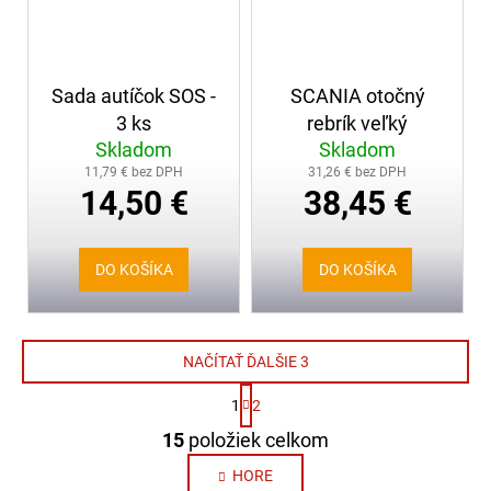
Sada autíčok SOS -
SCANIA otočný
3 ks
rebrík veľký
Skladom
Skladom
11,79 € bez DPH
31,26 € bez DPH
14,50 €
38,45 €
DO KOŠÍKA
DO KOŠÍKA
NAČÍTAŤ ĎALŠIE 3
S
1
2
t
O
r
15
položiek celkom
v
á
n
l
HORE