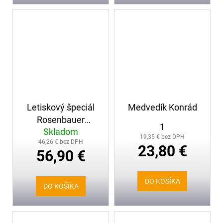
Letiskový špeciál
Medvedík Konrád
Rosenbauer
1
Skladom
Panther 6x6, 62cm
19,35 € bez DPH
46,26 € bez DPH
23,80 €
56,90 €
DO KOŠÍKA
DO KOŠÍKA