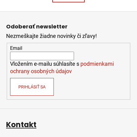
k
á
o
d
v
Z
a
a
á
c
n
Odoberať newsletter
i
p
i
e
e
Nezmeškajte žiadne novinky či zľavy!
ä
p
t
Email
r
i
v
e
k
Vložením e-mailu súhlasíte s
podmienkami
y
ochrany osobných údajov
v
ý
PRIHLÁSIŤ SA
p
i
s
u
Kontakt