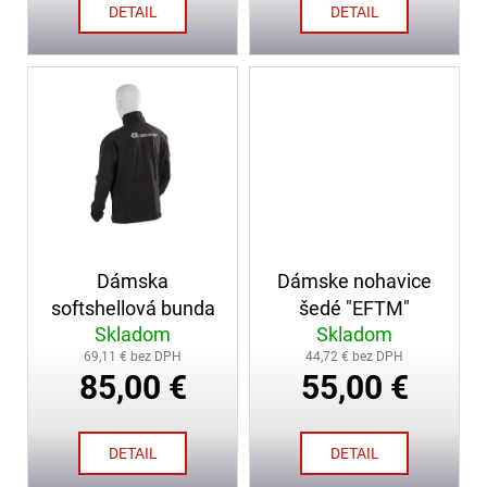
v
č
DETAIL
DETAIL
a
m
e
ZÁSAHOVÁ
HADICA
C52
TECHNOLEN
SUPER
S
POLOSPOJKAMI,
20M
Dámska
Dámske nohavice
softshellová bunda
šedé "EFTM"
129,70
Skladom
Skladom
€
69,11 € bez DPH
44,72 € bez DPH
85,00 €
55,00 €
DETAIL
DETAIL