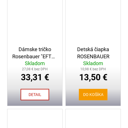
Dámske tričko
Detská čiapka
Rosenbauer "EFTM"
ROSENBAUER
Skladom
Skladom
šedé
27,08 € bez DPH
10,98 € bez DPH
33,31 €
13,50 €
DETAIL
DO KOŠÍKA