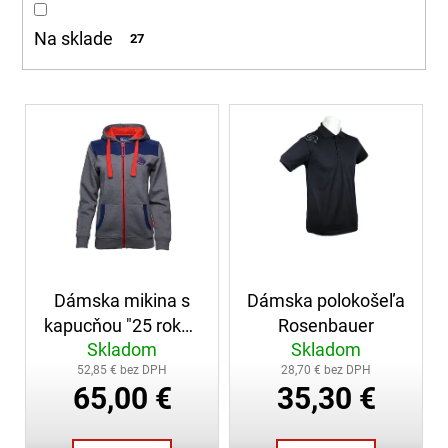
d
á
u
Na sklade
27
j
k
s
t
ť
o
V
?
v
ý
p
i
s
p
HĽADAŤ
r
o
Dámska mikina s
Dámska polokošeľa
d
O
kapucňou "25 rokov
Rosenbauer
u
d
Skladom
Skladom
AT"
k
p
52,85 € bez DPH
28,70 € bez DPH
t
o
65,00 €
35,30 €
r
o
ú