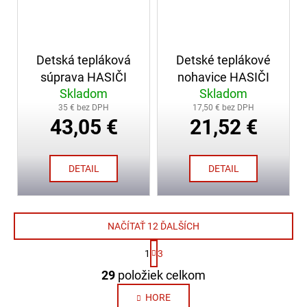
Detská tepláková
Detské teplákové
súprava HASIČI
nohavice HASIČI
Skladom
Skladom
35 € bez DPH
17,50 € bez DPH
43,05 €
21,52 €
DETAIL
DETAIL
NAČÍTAŤ 12 ĎALŠÍCH
S
1
3
t
O
r
29
položiek celkom
v
á
n
l
HORE