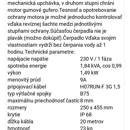
mechanická upchávka, v druhom stupni chráni
motor gumové gufero.Tesnosť a opotrebovanie
ochrany motora je možné jednoducho kontrolovať
vďaka revíznej šachte medzi jednotlivými
stupňami ochrany.Súčasťou čerpadla nie je
plavák (možno dokúpiť).Čerpadlo Vďaka svojim
vlastnostiam vydrží bez čerpania vody až 1
hodinu.Technické parametre:
napájacie napätie
230 V / 1 fáza
spotreba energie
1,84 kVA, cos 0,99
výkon
1,49 kW
menovitý prúd
9A
pripojovací kábel
H07RUN-F 3G 1,5
typ výtlačné spojky
B75
maximálnu priechodnosť častíc
8 mm
rozmery
250 x 455 mm
krytie
IP 68
dĺžka kábla
20 metrov
hmotnosť
23 kg