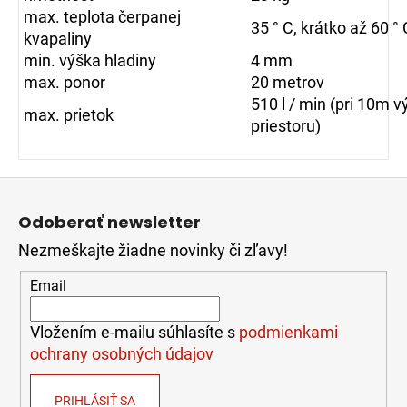
max. teplota čerpanej
35 ° C, krátko až 60 ° 
kvapaliny
min. výška hladiny
4 mm
max. ponor
20 metrov
510 l / min (pri 10m v
max. prietok
priestoru)
Z
á
Odoberať newsletter
p
Nezmeškajte žiadne novinky či zľavy!
ä
t
Email
i
e
Vložením e-mailu súhlasíte s
podmienkami
ochrany osobných údajov
PRIHLÁSIŤ SA