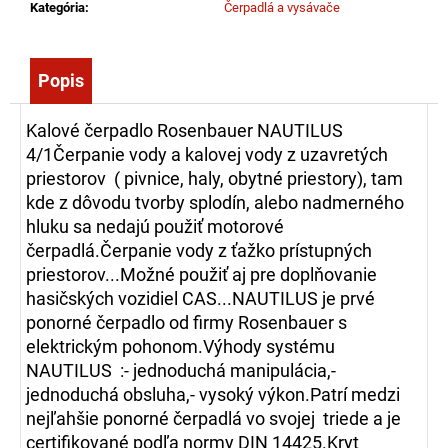
č
Kategória
:
Čerpadlá a vysávače
a
m
e
Popis
Kalové čerpadlo Rosenbauer NAUTILUS
ZÁSAHOVÁ
4/1Čerpanie vody a kalovej vody z uzavretých
HADICA
C52
priestorov ( pivnice, haly, obytné priestory), tam
TECHNOLEN
kde z dôvodu tvorby splodín, alebo nadmerného
SUPER
BEZ
hluku sa nedajú použiť motorové
SPOJOK,
čerpadlá.Čerpanie vody z ťažko prístupných
20M
priestorov...Možné použiť aj pre doplňovanie
108,65
hasičských vozidiel CAS...NAUTILUS je prvé
€
ponorné čerpadlo od firmy Rosenbauer s
elektrickým pohonom.Výhody systému
NAUTILUS :- jednoduchá manipulácia,-
jednoduchá obsluha,- vysoký výkon.Patrí medzi
nejľahšie ponorné čerpadlá vo svojej triede a je
certifikované podľa normy DIN 14425.Kryt