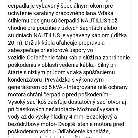
čerpadla je vybavený špeciálnym okom pre
uchytenie karabíny pracovného lana.Vďaka
štíhlemu designu sú čerpadlá NAUTILUS tiež
vhodné pre použitie v úzkych šachtách alebo
studniach.NAUTILUS je vybavený káblom ( dĺžka
20 m). Držiak kábla uľahčuje prepravu a
zabezpečuje priestorové úspory vo
vozidle.Odľahčenie ťahu kábla slúži na zabránenie
poškodeniu v oblasti vedenia kábla.- Silný pri
štarte s nízkym prúdom vďaka spúšťaciemu
kondenzátoru- Prevádzka s výkonovým
generátorom od 5 kVA.- Integrované relé ochrany
motora chráni čerpadlo pred poškodením.-
Vysoký sací kôš zaisťuje dostatočný sací otvor aj
pri čiastkových nečistotách- Možnosť vysania
vody až do výšky hladiny 4 mm- Bezolejový a
bezúdržbový motor- Dvojité istenie motora pred
poškodením vodou- Odľahčenie kabeláže,