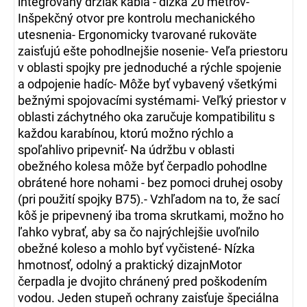
integrovaný držiak kábla - dĺžka 20 metrov-
Inšpekčný otvor pre kontrolu mechanického
utesnenia- Ergonomicky tvarované rukoväte
zaisťujú ešte pohodlnejšie nosenie- Veľa priestoru
v oblasti spojky pre jednoduché a rýchle spojenie
a odpojenie hadíc- Môže byť vybavený všetkými
bežnými spojovacími systémami- Veľký priestor v
oblasti záchytného oka zaručuje kompatibilitu s
každou karabínou, ktorú možno rýchlo a
spoľahlivo pripevniť- Na údržbu v oblasti
obežného kolesa môže byť čerpadlo pohodlne
obrátené hore nohami - bez pomoci druhej osoby
(pri použití spojky B75).- Vzhľadom na to, že sací
kôš je pripevnený iba troma skrutkami, možno ho
ľahko vybrať, aby sa čo najrýchlejšie uvoľnilo
obežné koleso a mohlo byť vyčistené- Nízka
hmotnosť, odolný a praktický dizajnMotor
čerpadla je dvojito chránený pred poškodením
vodou. Jeden stupeň ochrany zaisťuje špeciálna