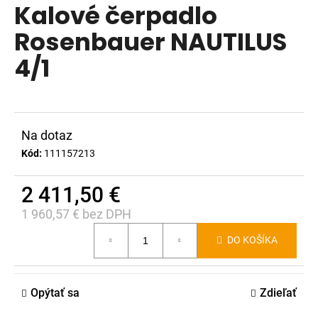
Kalové čerpadlo
produktu
á
je
Rosenbauer NAUTILUS
j
0,0
s
4/1
z
ť
5
?
hviezdičiek.
Na dotaz
Kód:
111157213
HĽADAŤ
2 411,50 €
1 960,57 € bez DPH
Jednotková
O
DO KOŠÍKA
d
cena:
p
o
Opýtať sa
Zdieľať
r
ú