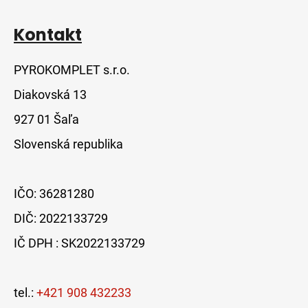
p
i
s
Kontakt
u
PYROKOMPLET s.r.o.
Diakovská 13
927 01 Šaľa
Slovenská republika
IČO: 36281280
DIČ: 2022133729
IČ DPH : SK2022133729
tel.:
+421 908 432233