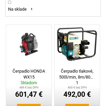
d
á
u
Na sklade
1
j
k
s
t
ť
o
V
?
v
ý
p
i
s
p
HĽADAŤ
r
o
Čerpadlo HONDA
Čerpadlo tlakové,
d
O
WX15
500l/min, 8m/80m,
u
d
Skladom
1
HERON
k
p
489 € bez DPH
400 € bez DPH
t
o
601,47 €
492,00 €
r
o
ú