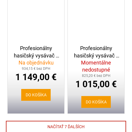
Profesionálny
Profesionálny
hasičský vysávač s
hasičský vysávač s
Na objednávku
Momentálne
čerpadlom Rössle
čerpadlom Sprintus
934,15 € bez DPH
nedostupné
HYDRA BOY
N51/1 KPS 2200W
1 149,00 €
825,20 € bez DPH
1 015,00 €
DO KOŠÍKA
DO KOŠÍKA
NAČÍTAŤ 7 ĎALŠÍCH