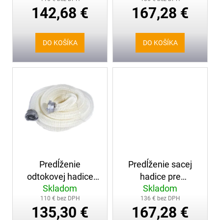
vysávače
bm, 50mm
č
t
142,68 €
167,28 €
a
o
m
v
e
DO KOŠÍKA
DO KOŠÍKA
SRŠEŇ-2
-
ODEV
PROTI
BODAVÉMU
HMYZU
161,00
€
Predĺženie
Predĺženie sacej
odtokovej hadice
hadice pre
Skladom
Skladom
pre vysávače 5 bm
vysávače 10m
110 € bez DPH
136 € bez DPH
135,30 €
167,28 €