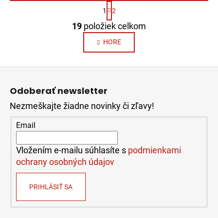
S
1
2
t
O
r
19
položiek celkom
v
á
n
l
HORE
k
á
o
d
v
Z
a
a
á
c
n
Odoberať newsletter
i
p
i
e
e
Nezmeškajte žiadne novinky či zľavy!
ä
p
t
Email
r
i
v
e
k
Vložením e-mailu súhlasíte s
podmienkami
y
ochrany osobných údajov
v
ý
PRIHLÁSIŤ SA
p
i
s