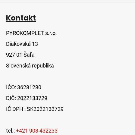
u
Kontakt
PYROKOMPLET s.r.o.
Diakovská 13
927 01 Šaľa
Slovenská republika
IČO: 36281280
DIČ: 2022133729
IČ DPH : SK2022133729
tel.:
+421 908 432233