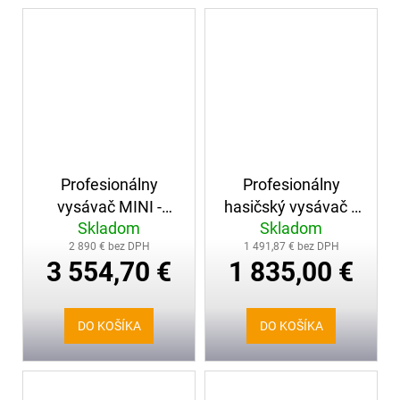
Profesionálny
Profesionálny
vysávač MINI -
hasičský vysávač s
Skladom
Skladom
AQUATIX
čerpadlom HERO
2 890 € bez DPH
1 491,87 € bez DPH
FPS
3 554,70 €
1 835,00 €
DO KOŠÍKA
DO KOŠÍKA