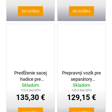
DO KOŠÍKA
DO KOŠÍKA
Predĺženie sacej
Prepravný vozík pre
hadice pre
separátory
Skladom
Skladom
vysávače 6 m
teleskopický
110 € bez DPH
105 € bez DPH
135,30 €
129,15 €