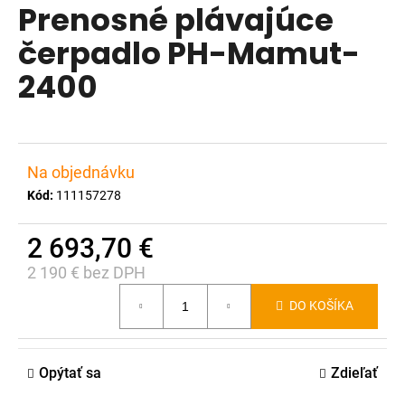
Prenosné plávajúce
produktu
á
je
čerpadlo PH-Mamut-
j
0,0
s
2400
z
ť
5
?
hviezdičiek.
Na objednávku
Kód:
111157278
HĽADAŤ
2 693,70 €
2 190 € bez DPH
Jednotková
O
DO KOŠÍKA
d
cena:
p
o
Opýtať sa
Zdieľať
r
ú