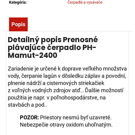
č
Kategória
:
Čerpadlá a vysávače
a
m
e
Popis
Detailný popis Prenosné
KRAVATA
plávajúce čerpadlo PH-
S
LOGOM
Mamut-2400
DPO
SR,
VYŠITÝM
Zariadenie je určené k doprave veľkého množstva
17,10
vody, čerpanie lagún v dôsledku záplav a povodní,
plnenie nádrží a cisternových striekačiek
€
z voľných vodných zdrojov atď… Ďalšie možností
použitia je napr. v poľnohospodárstve, na
stavbách a pod..
POZOR:
Priestory nesmú byť uzavreté.
Nebezpečie otravy oxidom uhoľnatým.