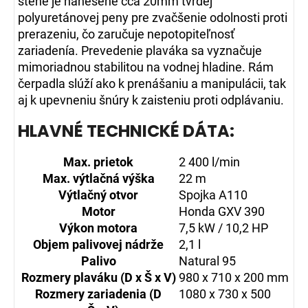
stene je nanesené cca 20mm tvrdej
polyuretánovej peny pre zvačšenie odolnosti proti
prerazeniu, čo zaručuje nepotopiteľnosť
zariadenía. Prevedenie plaváka sa vyznačuje
mimoriadnou stabilitou na vodnej hladine. Rám
čerpadla slúží ako k prenášaniu a manipulácii, tak
aj k upevneniu šnúry k zaisteniu proti odplávaniu.
HLAVNÉ TECHNICKÉ DÁTA:
Max. prietok
2 400 l/min
Max. výtlačná výška
22 m
Výtlačný otvor
Spojka A110
Motor
Honda GXV 390
Výkon motora
7,5 kW / 10,2 HP
Objem palivovej nádrže
2,1 l
Palivo
Natural 95
Rozmery plaváku (D x Š x V)
980 x 710 x 200 mm
Rozmery zariadenia (D
1080 x 730 x 500