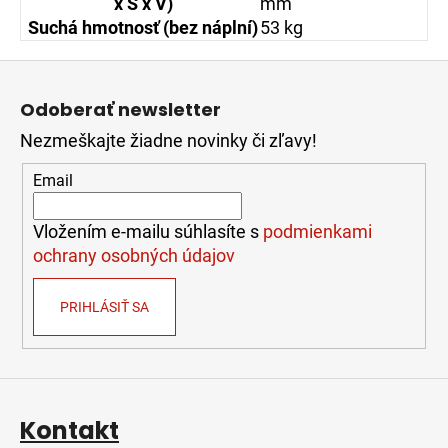
x Š x V)
mm
Suchá hmotnosť (bez náplní)
53 kg
Z
á
Odoberať newsletter
p
Nezmeškajte žiadne novinky či zľavy!
ä
t
Email
i
e
Vložením e-mailu súhlasíte s
podmienkami
ochrany osobných údajov
PRIHLÁSIŤ SA
Kontakt