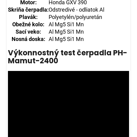
Motor:
Honda GXV 390
Skriňa čerpadla:
Odstredivé - odliatok Al
Plavák:
Polyetylén/polyuretán
Obežné kolo:
Al Mg5 Si1 Mn
Sací veko:
Al Mg5 Si1 Mn
Nosná doska
:
Al Mg5 Si1 Mn
Výkonnostný test čerpadla PH-
Mamut-2400