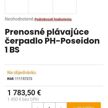
á
j
s
Priemerné
Neohodnotené
Podrobnosti hodnotenia
ť
hodnotenie
Prenosné plávajúce
?
produktu
je
čerpadlo PH-Poseidon
0,0
1 BS
z
5
HĽADAŤ
hviezdičiek.
Na objednávku
O
Kód:
111157272
d
p
1 783,50 €
o
1 450 € bez DPH
r
Jednotková
ú