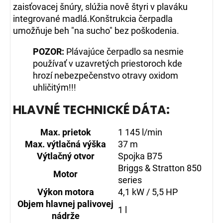
zaisťovacej šnúry, slúžia nově štyri v plaváku
integrované madlá.Konštrukcia čerpadla
umožňuje beh "na sucho" bez poškodenia.
POZOR:
Plávajúce čerpadlo sa nesmie
používať v uzavretých priestoroch kde
hrozí nebezpečenstvo otravy oxidom
uhličitým!!!
HLAVNÉ TECHNICKÉ DÁTA:
Max. prietok
1 145 l/min
Max. výtlačná výška
37 m
Výtlačný otvor
Spojka B75
Briggs & Stratton 850
Motor
series
Výkon motora
4,1 kW / 5,5 HP
Objem hlavnej palivovej
1 l
nádrže