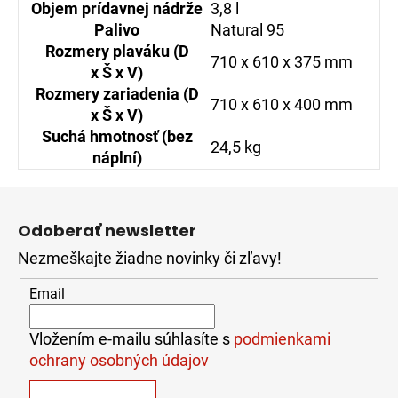
Objem prídavnej nádrže
3,8 l
Palivo
Natural 95
Rozmery plaváku (D
710 x 610 x 375 mm
x Š x V)
Rozmery zariadenia (D
710 x 610 x 400 mm
x Š x V)
Suchá hmotnosť (bez
24,5 kg
náplní)
Z
á
Odoberať newsletter
p
Nezmeškajte žiadne novinky či zľavy!
ä
t
Email
i
e
Vložením e-mailu súhlasíte s
podmienkami
ochrany osobných údajov