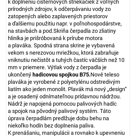
k doplneniu cisternových striekačiek z voľných
prírodných zdrojov, k odčerpávaniu vody zo
zatopených alebo zaplavených priestorov
a ďalšiemu použitiu napr. v poľnohospodárstve,
na stavbách a pod.Skriňa čerpadla zo zliatiny
hliníka je prišróbovaná k prírube motora
a plaváka. Spodná strana skrine je vybavená
vekom s nerezovou mriežkou, ktorá zabraňuje
vniknutiu nečistôt a tuhých častíc väčších než 10
mm v priemere. Výtlak vody z čerpadla je
ukončený
hadicovou spojkou B75.
Nové teleso
plaváka je vyrobené z polyetylénu odstredivým
liatím ako jeden monolit. Plavák má nový „design“
a je osadený odnímateľnou prídavnou nádržou.
Nádrž je napojená pomocou palivových hadíc
a spojok na pôvodný palivový systém. Táto
úprava čerpadlám predlžuje dobu behu na
niekoľko hodín bez doplnenia paliva.
K prenášaniu, manipulácii a rovnako k upevneniu