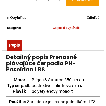
DO KOŠÍKA
č
cena:
a
m
Opýtať sa
Zdieľať
e
Kategória
:
Čerpadlá a vysávače
BATÉRIA
DO
ČERPADLA
MAGIRUS
Popis
(ORIGINÁL)
-
Detailný popis Prenosné
OLOVENÁ
12V
plávajúce čerpadlo PH-
20AH
Poseidon 1 BS
AGM
289,00
Motor
Briggs & Stratton 850 series
€
Typ čerpadla
odstredivé - hliníková skriňa
Plavák
polyetylénový monolit
Použitie:
Zariadenie je určené jednotkám HZZ